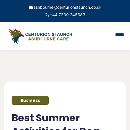
ashbourne@centurionstaunch.co.uk
+44 7309 246583
Home
About Us
Services
Contact
Business
Book Appointment
Best Summer