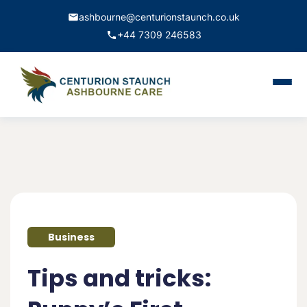
ashbourne@centurionstaunch.co.uk
+44 7309 246583
Home
About Us
Services
Contact
Business
Book Appointment
Tips and tricks: