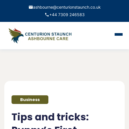
ashbourne@centurionstaunch.co.uk
+44 7309 246583
Home
About Us
Services
Contact
Business
Book Appointment
Tips and tricks: