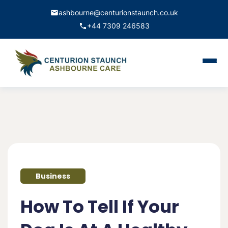
ashbourne@centurionstaunch.co.uk
+44 7309 246583
Home
About Us
Services
Contact
Business
Book Appointment
How To Tell If Your