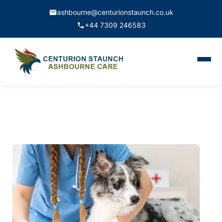
ashbourne@centurionstaunch.co.uk
+44 7309 246583
Home
About Us
Services
Contact
Book Appointment